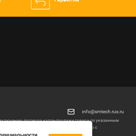
info@smtech.rus.ru
о заключению договора купли-продажи товара по указанным
продажи уточняются у менеджеров. © Общество с
денциальности
.