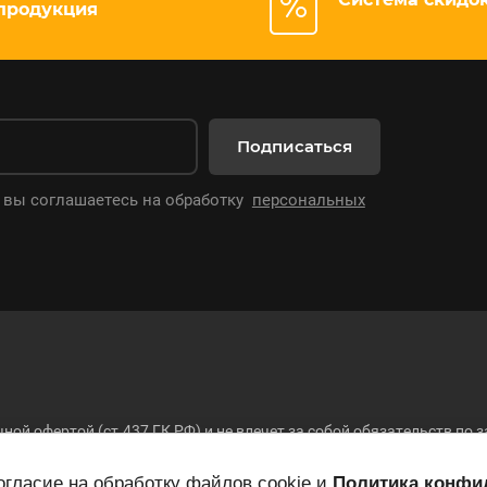
продукция
Подписаться
 вы соглашаетесь на обработку
персональных
ной офертой (ст.437 ГК РФ) и не влечет за собой обязательств п
 складе, окончательная стоимость товара и другие условия купли-
26
гласие на обработку файлов cookie и
Политика конфи