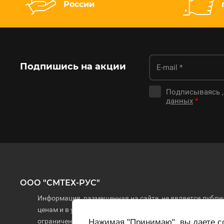
России
Подпишись на акции
Подписываясь ,
данных
*
ООО "СМТЕХ-РУС"
Информация, размещенная на сайте, не является публич
ценам и в указанном ассортименте. Наличие товара на
ограниченной ответственностью "СМТЕХ-РУС", 2022-20
Нажимая "Принимаю", вы даете со