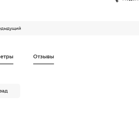
едыдущий
етры
Отзывы
зад