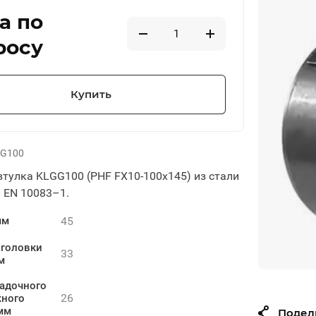
а по
росу
Купить
G100
тулка KLGG100 (PHF FX10-100x145) из стали
I EN 10083–1.
45
мм
 головки
33
м
адочного
26
жного
мм
Подел