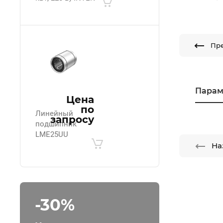
Пр
Парам
Цена
по
Линейный
запросу
подшипник
LME25UU
На
-30%