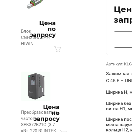
Цен
зап
Цена
по
Блок
запросу
CGH25HAZAH
HIWIN
Артикул:
KLG
Зажимная в
C 45 E – UN
Ширина H, 
Ширина без
Цена
винта H1, м
по
Преобразователь
запросу
частоты
Ширина пос
SPK372B21G (3.7
места нару
кольца H2, 
кВт, 220 В) INTEK