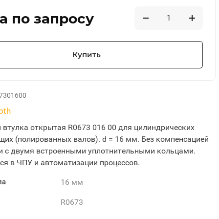
а по запросу
Купить
7301600
oth
втулка открытая R0673 016 00 для цилиндрических
их (полированных валов). d = 16 мм. Без компенсацией
и с двумя встроенными уплотнительными кольцами.
я в ЧПУ и автоматизации процессов.
16 мм
ла
R0673