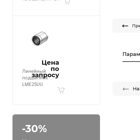
Пр
Парам
Цена
по
Линейный
запросу
подшипник
LME25UU
На
-30%