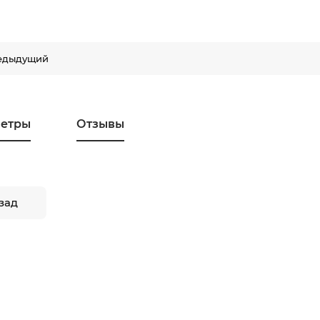
едыдущий
етры
Отзывы
зад