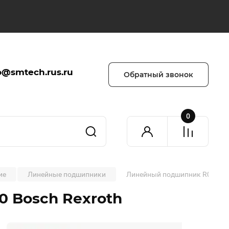
o@smtech.rus.ru
Обратный звонок
0
ие
Линейные подшипники
Линейный подшипник R0673 0
 Bosch Rexroth