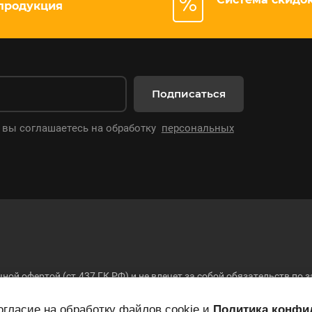
продукция
Подписаться
 вы соглашаетесь на обработку
персональных
ной офертой (ст.437 ГК РФ) и не влечет за собой обязательств п
 складе, окончательная стоимость товара и другие условия купли-
26
гласие на обработку файлов cookie и
Политика конфи