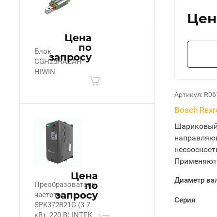
Цен
Цена
по
Блок
запросу
CGH25HAZAH
HIWIN
Артикул:
R06
Bosch Rexr
Шариковый 
направляющ
несоосност
Применяютс
Цена
Диаметр ва
по
Преобразователь
запросу
частоты
Серия
SPK372B21G (3.7
кВт, 220 В) INTEK