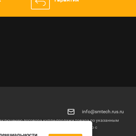
info@smtech.rus.ru
о заключению договора купли-продажи товара по указанным
продажи уточняются у менеджеров. © Общество с
денциальности
.