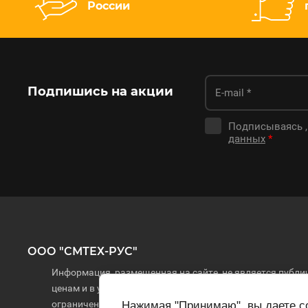
России
Подпишись на акции
Подписываясь ,
данных
*
ООО "СМТЕХ-РУС"
Информация, размещенная на сайте, не является публич
ценам и в указанном ассортименте. Наличие товара на
ограниченной ответственностью "СМТЕХ-РУС", 2022-20
Нажимая "Принимаю", вы даете со