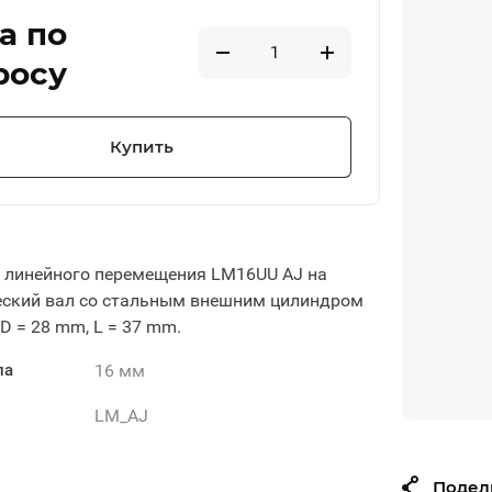
а по
росу
Купить
линейного перемещения LM16UU AJ на
ский вал со стальным внешним цилиндром
 D = 28 mm, L = 37 mm.
16 мм
ла
LM_AJ
Подел