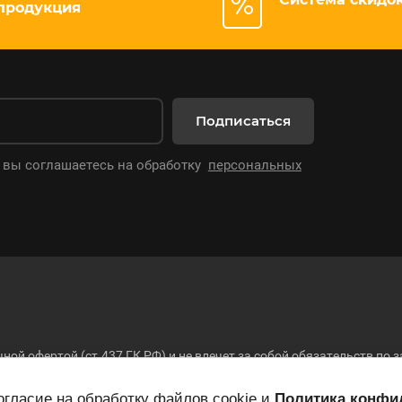
продукция
Подписаться
 вы соглашаетесь на обработку
персональных
ной офертой (ст.437 ГК РФ) и не влечет за собой обязательств п
 складе, окончательная стоимость товара и другие условия купли-
26
гласие на обработку файлов cookie и
Политика конфи