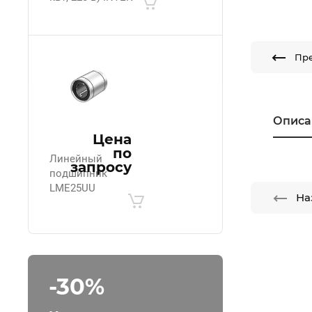
Пр
Описа
Цена
по
Линейный
запросу
подшипник
LME25UU
На
-30%