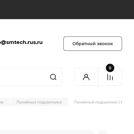
o@smtech.rus.ru
Обратный звонок
0
ие
Линейные подшипники
Линейный подшипник LM16UU