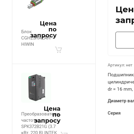
Цен
зап
Цена
по
Блок
запросу
CGH25HAZAH
HIWIN
Артикул:
нет
Подшипник 
цилиндриче
dr = 16 mm,
Диаметр ва
Цена
Серия
по
Преобразователь
запросу
частоты
SPK372B21G (3.7
кВт, 220 В) INTEK