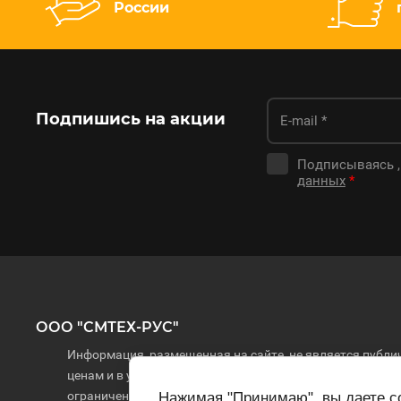
России
Подпишись на акции
Подписываясь ,
данных
*
ООО "СМТЕХ-РУС"
Информация, размещенная на сайте, не является публич
ценам и в указанном ассортименте. Наличие товара на
ограниченной ответственностью "СМТЕХ-РУС", 2022-20
Нажимая "Принимаю", вы даете со