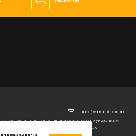
info@smtech.rus.ru
о заключению договора купли-продажи товара по указанным
продажи уточняются у менеджеров. © Общество с
денциальности
.